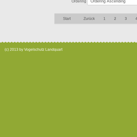
Ordering
Start
Zurück
1
2
3
(c) 2013 by Vogelschutz Landquart